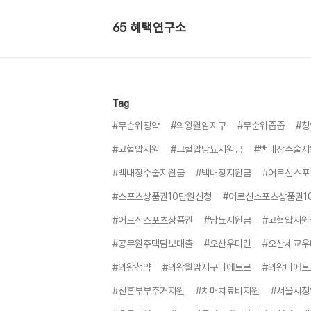
65 혜택연구소
Tag
#무순위청약
#의왕월암지구
#무순위줍줍
#청
#고혈압지원
#고혈압당뇨지원금
#백내장수술지
#백내장수술지원금
#백내장지원금
#어르신스포
#스포츠상품권10만원신청
#어르신스포츠상품권1
#어르신스포츠상품권
#당뇨지원금
#고혈압지원
#공무원주택담보대출
#오산우미린
#오산세교우
#의왕청약
#의왕월암지구디에트르
#의왕디에트
#신혼부부주거지원
#치매치료비지원
#서울시청