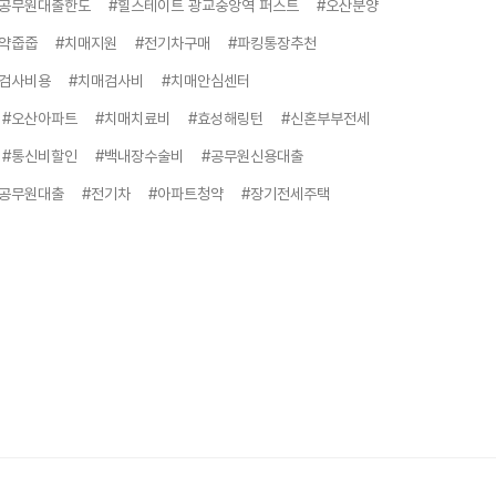
#공무원대출한도
#힐스테이트 광교중앙역 퍼스트
#오산분양
청약줍줍
#치매지원
#전기차구매
#파킹통장추천
매검사비용
#치매검사비
#치매안심센터
#오산아파트
#치매치료비
#효성해링턴
#신혼부부전세
#통신비할인
#백내장수술비
#공무원신용대출
#공무원대출
#전기차
#아파트청약
#장기전세주택