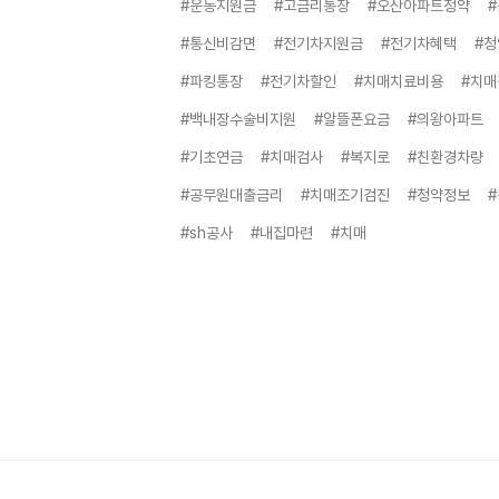
#운동지원금
#고금리통장
#오산아파트청약
#통신비감면
#전기차지원금
#전기차혜택
#
#파킹통장
#전기차할인
#치매치료비용
#치
#백내장수술비지원
#알뜰폰요금
#의왕아파트
#기초연금
#치매검사
#복지로
#친환경차량
#공무원대출금리
#치매조기검진
#청약정보
#sh공사
#내집마련
#치매