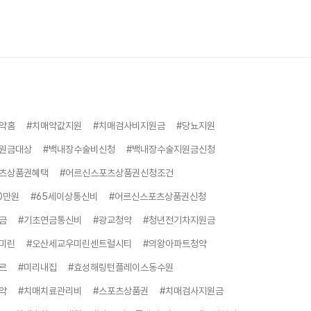
약홈
#치매약값지원
#치매검사비지원금
#당뇨지원
원금대상
#백내장수술비신청
#백내장수술지원금신청
츠상품권혜택
#어르신스포츠상품권신청조건
0만원
#65세이상통신비
#어르신스포츠상품권신청
금
#기초연금통신비
#광교청약
#청년전기차지원금
미린
#오산세교우미린센트럴시티
#의왕아파트청약
르
#미리내집
#효성해링턴플레이스동수원
약
#치매치료관리비
#스포츠상품권
#치매검사지원금