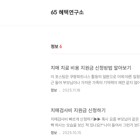
65 혜택연구소
정보
6
치매 치료 비용 지원금 신청방법 알아보기
이 포스팅은 쿠팡파트너스 활동의 일환으로 이에 따른 일정
근 들어 부모님이나 가까운 가족의 기억력이 예전 같지 않
망증이 아닌, 혹독한 치매 치료비 부담으로 이어질지도 모
정보
2025.11.18
않으신가요? 치매는 더 이상 남의 일이 아닙니다. 통계청 자
고령 사회로 빠르게 진입하고 있고, 그만큼 치매 환자 수도
제는 치매가 일단 시작되면 완치가 어렵고, 꾸준하고 지속
치매검사비 지원금 신청하기
다. 이 지속적인 치료가 바로 막대한 치매 치료비 지출로 이어
비 걱정 줄이는 해결책절망적인 상황만 있는 건 아닙니다. 
치매검사비 빠르게 신청하기▶▶ 혹시 요즘 부모님이 같은
어줄..
빡 하시는 모습을 보신 적 있나요?“나이 들어서 그런가 보다
신호일 수도 있습니다.문제는 정밀 검사를 받으려면 치매검
정보
2025.10.15
그래서 정부에서는 치매검사비 지원금 제도를 통해 노년층의