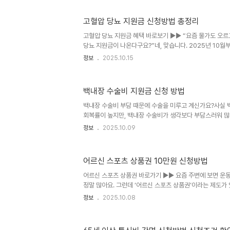
검진을 받을 수 있도록 돕고 있습니다.오늘은 실제 지원 조건
까지 꼼꼼히 알려드릴게요.한 번이라도 “치매 걱정”을 해
고혈압 당뇨 지원금 신청방법 총정리
추천드립니다. 1. 치매검사비 지원제도란? 치매검사비 
는 노인건강복지사업 중 하나예요.치매를 조기에 발견하고,
고혈압 당뇨 지원금 혜택 바로보기 ▶▶ “요즘 물가도 오르
의 의료비 지..
당뇨 지원금이 나온다구요?”네, 맞습니다. 2025년 10
고혈압 당뇨 지원금 제도는 고혈압이나 당뇨병을 앓고 있는 
정보
2025.10.15
부 지원 정책이에요.그런데, 이게 자동으로 지급되는 게 아니
점, 꼭 알아두셔야 합니다.오늘은 고혈압 당뇨 지원금이 정
수 있는지, 어떻게 신청하면 되는지까지 아주 자세히 알려드릴
백내장 수술비 지원금 신청 방법
제도란?이번 고혈압 당뇨 지원금 제도는 만성질환으로 꾸준
제적 부담을 줄이고, 생활습관 개선을 유도하기 위해 만들
백내장 수술비 부담 때문에 수술을 미루고 계신가요?사실 
·..
회복률이 높지만, 백내장 수술비가 생각보다 부담스러워 많
만 반가운 소식이 있습니다. 전국 여러 지자체에서 백내장 
정보
2025.10.09
어요.오늘은 이 제도를 한눈에 정리해 드리고, 신청 방법부
해드릴게요. 내가 거주하는 지역의 백내장 수술비 지원금을
로 접속하신 후 '백내장'이라고 검색해보세요.내 지역 백내장
어르신 스포츠 상품권 10만원 신청방법
내장이란? 백내장은 눈 속의 수정체가 혼탁해져서 사물이 
화가 주요 원인이며, 60세 이상 어르신에게 매우 흔하게 
어르신 스포츠 상품권 바로가기 ▶▶ 요즘 주변에 보면 운
을 보완할 수 ..
정말 많아요. 그런데 ‘어르신 스포츠 상품권’이라는 제도가 
히 말해서 어르신 스포츠 상품권은 만 65세 이상 어르신들
정보
2025.10.08
이용할 수 있도록 정부에서 지원해주는 제도예요. 특히 2차
원권 2장)을 받을 수 있다고 하니, 이건 놓치면 정말 아까운
상품권이란?어르신 스포츠 상품권은 국민체육진흥공단이 