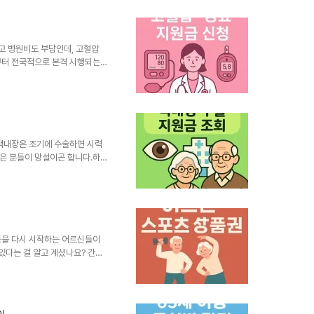
, 신청 방법, 검사비 지원 한도
보신 분이라면 끝까지 읽어보시길
지원제도는 보건복지부에서 주관하
 진행을 늦추기 위한 국가 차원
고 병원비도 부담인데, 고혈압
월부터 전국적으로 본격 시행되는
분들이 꼭 챙겨야 할 새로운 정
라 ‘신청’해야 받을 수 있다는
확히 어떤 제도인지, 누가 받을
게요. 1. 고혈압 당뇨 지원금
히 병원을 다니는 국민들의 경
어졌습니다.쉽게 말해서, 병원비
백내장은 조기에 수술하면 시력
은 분들이 망설이곤 합니다.하지
수술비 지원 제도를 운영하고 있
터 지원 금액까지 깔끔하게 안내
 빠르게 확인하시려면 아래 링크
 수술비 지원금 확인 ▶▶ 1. 백
흐릿하게 보이는 질환이에요.노
발생하죠.초기에는 안경으로 시력
동을 다시 시작하는 어르신들이
있다는 걸 알고 계셨나요? 간단
이 운동시설을 좀 더 부담 없이
 모집부터는 무려 10만원(5만
 혜택이에요. 1. 어르신 스포츠
운영하는 지원사업이에요. 쉽게